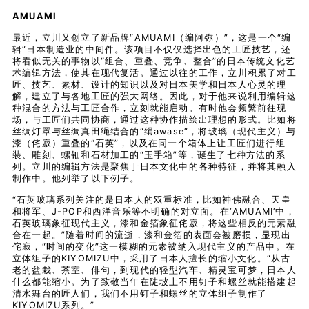
AMUAMI
最近，立川又创立了新品牌“AMUAMI（编阿弥）”，这是一个“编
辑”日本制造业的中间件。该项目不仅仅选择出色的工匠技艺，还
将看似无关的事物以“组合、重叠、竞争、整合”的日本传统文化艺
术编辑方法，使其在现代复活。通过以往的工作，立川积累了对工
匠、技艺、素材、设计的知识以及对日本美学和日本人心灵的理
解，建立了与各地工匠的强大网络。因此，对于他来说利用编辑这
种混合的方法与工匠合作，立刻就能启动。有时他会频繁前往现
场，与工匠们共同协商，通过这种协作描绘出理想的形式。比如将
丝绸灯罩与丝绸真田绳结合的“绢awase”，将玻璃（现代主义）与
漆（侘寂）重叠的“石英”，以及在同一个箱体上让工匠们进行组
装、雕刻、螺钿和石材加工的“玉手箱”等，诞生了七种方法的系
列。立川的编辑方法是聚焦于日本文化中的各种特征，并将其融入
制作中。他列举了以下例子。
“石英玻璃系列关注的是日本人的双重标准，比如神佛融合、天皇
和将军、J-POP和西洋音乐等不明确的对立面。在‘AMUAMI’中，
石英玻璃象征现代主义，漆和金箔象征侘寂，将这些相反的元素融
合在一起。”随着时间的流逝，漆和金箔的表面会被磨损，显现出
侘寂，“时间的变化”这一模糊的元素被纳入现代主义的产品中。在
立体组子的KIYOMIZU中，采用了日本人擅长的缩小文化。“从古
老的盆栽、茶室、俳句，到现代的轻型汽车、精灵宝可梦，日本人
什么都能缩小。为了致敬当年在陡坡上不用钉子和螺丝就能搭建起
清水舞台的匠人们，我们不用钉子和螺丝的立体组子制作了
KIYOMIZU系列。”