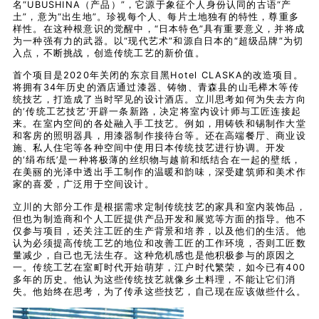
名“UBUSHINA（产品）”，它源于象征个人身份认同的古语“产
土”，意为“出生地”。珍视每个人、每片土地独有的特性，尊重多
样性。在这种根意识的觉醒中，“日本特色”具有重要意义，并将成
为一种强有力的武器。以“现代艺术”和源自日本的“超级品牌”为切
入点，不断挑战，创造传统工艺的新价值。
首个项目是2020年关闭的东京目黑Hotel CLASKA的改造项目。
将拥有34年历史的酒店通过漆器、铸物、青森县的山毛榉木等传
统技艺，打造成了当时罕见的设计酒店。立川思考如何为失去方向
的‘传统工艺技艺’开辟一条新路，决定将室内设计师与工匠连接起
来。在室内空间的各处融入手工技艺。例如，用铸铁和锡制作大堂
和客房的照明器具，用漆器制作接待台等。还在高端餐厅、商业设
施、私人住宅等各种空间中使用日本传统技艺进行协调。开发
的‘绢布纸’是一种将极薄的丝织物与越前和纸结合在一起的壁纸，
在美丽的光泽中透出手工制作的温暖和韵味，深受建筑师和美术作
家的喜爱，广泛用于空间设计。
立川的大部分工作是根据需求定制传统技艺的家具和室内装饰品，
但也为制造商和个人工匠提供产品开发和展览等方面的指导。他不
仅参与项目，还关注工匠的生产背景和培养，以及他们的生活。他
认为必须提高传统工艺的地位和改善工匠的工作环境，否则工匠数
量减少，自己也无法生存。这种危机感也是他积极参与的原因之
一。传统工艺在室町时代开始萌芽，江户时代繁荣，如今已有400
多年的历史。他认为这些传统技艺就像乡土料理，不能让它们消
失。他始终在思考，为了传承这些技艺，自己现在应该做些什么。