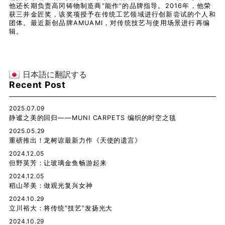
他还长期负责高冈铸物制造商“能作”的品牌指导。2016年，他荣
获三井金匠奖，该奖项授予在传统工艺领域进行创新尝试的个人和
团体。最近新创品牌AMUAMI，对传统技艺与使用场景进行再编
辑。
日本語に翻訳する
Recent Post
2025.07.09
静谧之美的回归——MUNI CARPETS 编织的时空之毯
2025.05.29
重磅推出！龙树谅最新力作《天使的遗言》
2024.12.05
但野英芳：让玻璃金鱼畅游起来
2024.12.05
稻山琴美：做观光复兴女神
2024.10.29
立川裕大：将传统“技艺”发扬光大
2024.10.29