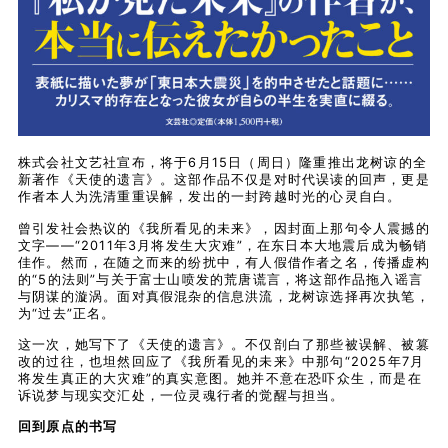
株式会社文艺社宣布，将于6月15日（周日）隆重推出龙树谅的全
新著作《天使的遗言》。这部作品不仅是对时代误读的回声，更是
作者本人为洗清重重误解，发出的一封跨越时光的心灵自白。
曾引发社会热议的《我所看见的未来》，因封面上那句令人震撼的
文字——“2011年3月将发生大灾难”，在东日本大地震后成为畅销
佳作。然而，在随之而来的纷扰中，有人假借作者之名，传播虚构
的“5的法则”与关于富士山喷发的荒唐谎言，将这部作品拖入谣言
与阴谋的漩涡。面对真假混杂的信息洪流，龙树谅选择再次执笔，
为“过去”正名。
这一次，她写下了《天使的遗言》。不仅剖白了那些被误解、被篡
改的过往，也坦然回应了《我所看见的未来》中那句“2025年7月
将发生真正的大灾难”的真实意图。她并不意在恐吓众生，而是在
诉说梦与现实交汇处，一位灵魂行者的觉醒与担当。
回到原点的书写