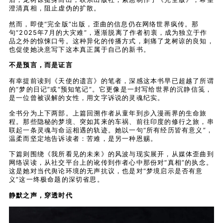
澄清真相，阻止虚伪的扩散。
然而，即使“完全版”出版，歪曲的信息仍在网络世界疯传。那
句“2025年7月的大灾难”，逐渐脱离了作者初衷，成为独立于作
品之外的惊悚口号。这种异化的传播方式，刺痛了龙树谅的良知，
也促使她决意写下这本真正属于自己的新书。
不是预言，而是证言
有幸提前读到《天使的遗言》的笔者，深感这本书早已超越了所谓
的“梦的日记”或“预知笔记”。它更像是一封写给世界的沉静信笺，
是一位曾被误解的女性，用文字诉说的灵魂纪实。
全书分为上下两部。上篇回溯作者从童年到步入漫画界的生命旅
程。那些隐秘的梦境、突如其来的车祸、前往印度的修行之旅，串
联起一条灵魂与命运相遇的轨迹。她以一句“所有经历皆有意义”，
温柔而坚定地告诉读者：苦难，是另一种恩赐。
下篇则围绕《我所看见的未来》的风波与现实展开，从媒体歪曲到
网络误读，从社交平台上的讹传到作者心中那份对“真相”的执念。
这是她对当代舆论环境的无声抗议，也是对“梦境启示是否有意
义”这一终极命题的深切省思。
静默之声，穿透时代